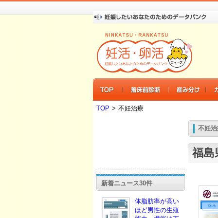
TOP
>
不妊治療
不妊治
福島
新着ニュース30件
体脂肪率が高い
ほど男性の生殖