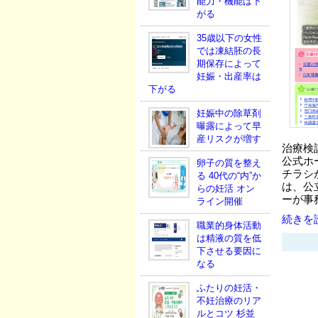
能力・機能は下
がる
35歳以下の女性
では凍結胚の長
期保存によって
妊娠・出産率は
下がる
妊娠中の除草剤
曝露によって早
産リスクが増す
治療検
公式ホ
卵子の質を整え
チラシ
る 40代の“内”か
は、公
らの妊活 オン
ーが事
ライン開催
続きを読
職業的身体活動
は精液の質を低
下させる要因に
なる
ふたりの妊活・
不妊治療のリア
ルとコツ 杉並