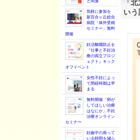
「北
と関連
いう
気軽に参加を
新百合ヶ丘総合
病院「体外受精
セミナー」無料
開催
妊活離職防止を
『仕事と不妊治
療の両立プロジ
ェクト』キック
オフイベント
女性不妊によっ
て閉経時期は早
まる
無料開催「卵が
してほしい治療
はなにか」不妊
治療オンライン
セミナー
妊娠中の座って
いる時間を減ら