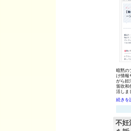
暗黙の
け情報サ
がら妊
笛吹和
活しま
続きを読
不妊