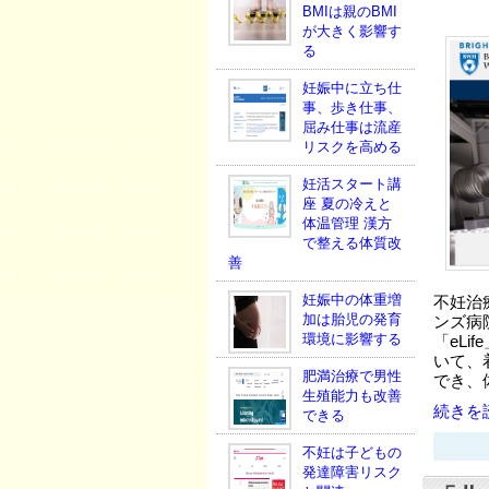
BMIは親のBMI
が大きく影響す
る
妊娠中に立ち仕
事、歩き仕事、
屈み仕事は流産
リスクを高める
妊活スタート講
座 夏の冷えと
体温管理 漢方
で整える体質改
善
妊娠中の体重増
不妊治
加は胎児の発育
ンズ病
環境に影響する
「eLi
いて、
肥満治療で男性
でき、
生殖能力も改善
続きを読
できる
不妊は子どもの
発達障害リスク