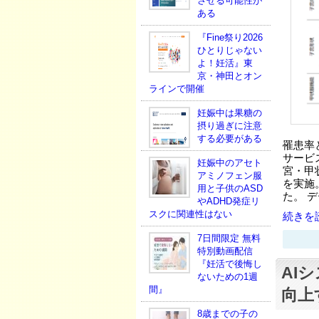
させる可能性が
ある
『Fine祭り2026
ひとりじゃない
よ！妊活』東
京・神田とオン
ラインで開催
妊娠中は果糖の
摂り過ぎに注意
する必要がある
罹患率
サービス
妊娠中のアセト
宮・甲
アミノフェン服
を実施
用と子供のASD
た。 デ
やADHD発症リ
スクに関連性はない
続きを読
7日間限定 無料
特別動画配信
『妊活で後悔し
AI
ないための1週
間』
向上
8歳までの子の