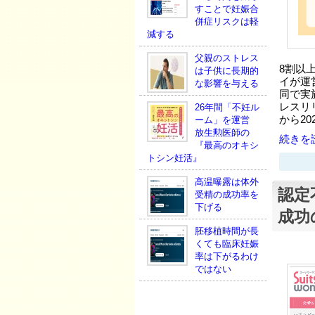
すことで妊娠合
併症リスクは軽
減する
父親のストレス
8割以
は子供に長期的
イが運
な影響を与える
同で実
レスリ
26年間「不妊ル
から20
ーム」を運営
放生勲医師の
続きを読
『最高のオキシ
トシン妊活』
高温曝露は体外
認定
受精の成功率を
下げる
成功
胚移植時間が長
くても臨床妊娠
率は下がるわけ
ではない