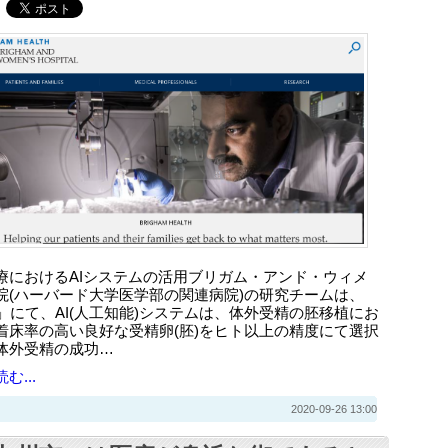
療におけるAIシステムの活用ブリガム・アンド・ウィメ
院(ハーバード大学医学部の関連病院)の研究チームは、
fe」にて、AI(人工知能)システムは、体外受精の胚移植にお
着床率の高い良好な受精卵(胚)をヒト以上の精度にて選択
体外受精の成功…
む...
2020-09-26 13:00