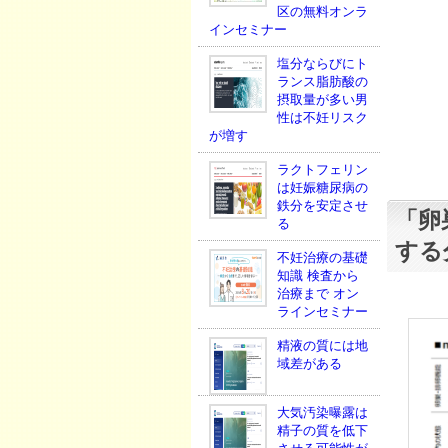
区の無料オンラ
インセミナー
塩分ならびにト
ランス脂肪酸の
摂取量が多い男
性は不妊リスク
が増す
ラクトフェリン
は妊娠糖尿病の
鉄分を安定させ
「卵
る
する
不妊治療の基礎
知識 検査から
治療まで オン
ラインセミナー
精液の質には地
域差がある
大気汚染曝露は
精子の質を低下