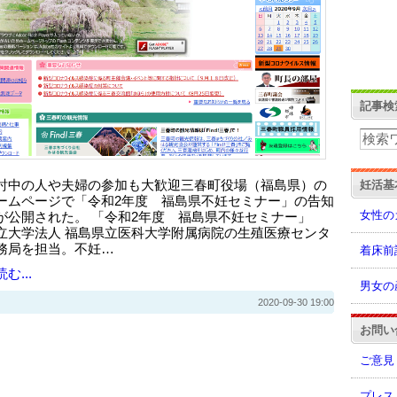
記事検
妊活基
討中の人や夫婦の参加も大歓迎三春町役場（福島県）の
ームページで「令和2年度 福島県不妊セミナー」の告知
女性の
が公開された。 「令和2年度 福島県不妊セミナー」
立大学法人 福島県立医科大学附属病院の生殖医療センタ
務局を担当。不妊…
着床前
む...
男女の
2020-09-30 19:00
お問い
ご意見
プレス