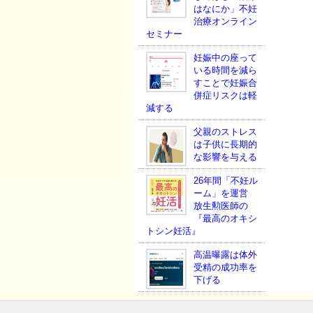
はなにか」不妊
治療オンライン
セミナー
妊娠中の座って
いる時間を減ら
すことで妊娠合
併症リスクは軽
減する
父親のストレス
は子供に長期的
な影響を与える
26年間「不妊ル
ーム」を運営
放生勲医師の
『最高のオキシ
トシン妊活』
高温曝露は体外
受精の成功率を
下げる