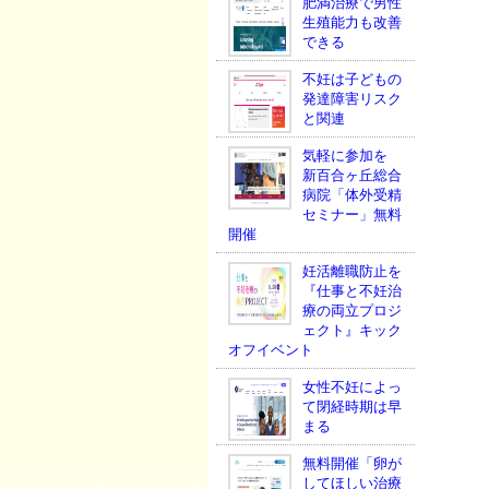
肥満治療で男性
生殖能力も改善
できる
不妊は子どもの
発達障害リスク
と関連
気軽に参加を
新百合ヶ丘総合
病院「体外受精
セミナー」無料
開催
妊活離職防止を
『仕事と不妊治
療の両立プロジ
ェクト』キック
オフイベント
女性不妊によっ
て閉経時期は早
まる
無料開催「卵が
してほしい治療