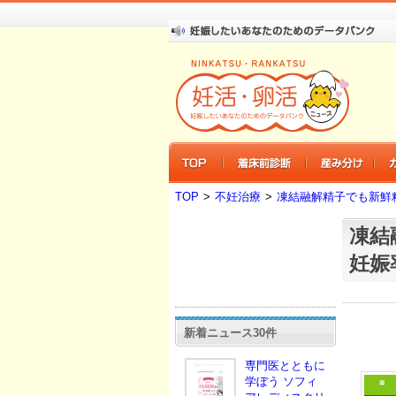
TOP
>
不妊治療
>
凍結融解精子でも新鮮
凍結
妊娠
新着ニュース30件
専門医とともに
学ぼう ソフィ