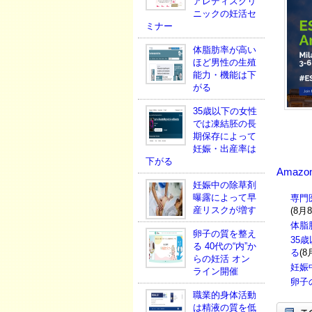
アレディスクリ
ニックの妊活セ
ミナー
体脂肪率が高い
ほど男性の生殖
能力・機能は下
がる
35歳以下の女性
では凍結胚の長
期保存によって
妊娠・出産率は
下がる
Amaz
妊娠中の除草剤
曝露によって早
専門
産リスクが増す
(8月
体脂
卵子の質を整え
35
る 40代の“内”か
る
(8
らの妊活 オン
妊娠
ライン開催
卵子
職業的身体活動
は精液の質を低