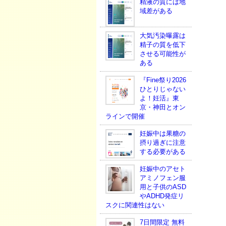
精液の質には地
域差がある
大気汚染曝露は
精子の質を低下
させる可能性が
ある
『Fine祭り2026
ひとりじゃない
よ！妊活』東
京・神田とオン
ラインで開催
妊娠中は果糖の
摂り過ぎに注意
する必要がある
妊娠中のアセト
アミノフェン服
用と子供のASD
やADHD発症リ
スクに関連性はない
7日間限定 無料