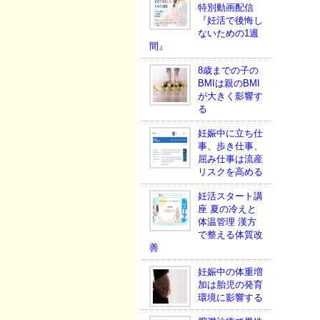
特別動画配信
『妊活で後悔し
ないための1週
間』
8歳までの子の
BMIは親のBMI
が大きく影響す
る
妊娠中に立ち仕
事、歩き仕事、
屈み仕事は流産
リスクを高める
妊活スタート講
座 夏の冷えと
体温管理 漢方
で整える体質改
善
妊娠中の体重増
加は胎児の発育
環境に影響する