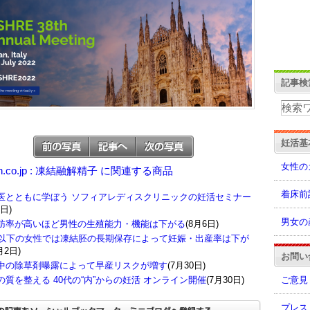
記事検
妊活基
女性の
on.co.jp : 凍結融解精子 に関連する商品
着床前
医とともに学ぼう ソフィアレディスクリニックの妊活セミナー
8日)
男女の
肪率が高いほど男性の生殖能力・機能は下がる
(8月6日)
歳以下の女性では凍結胚の長期保存によって妊娠・出産率は下が
月2日)
お問い
中の除草剤曝露によって早産リスクが増す
(7月30日)
ご意見
の質を整える 40代の“内”からの妊活 オンライン開催
(7月30日)
プレス