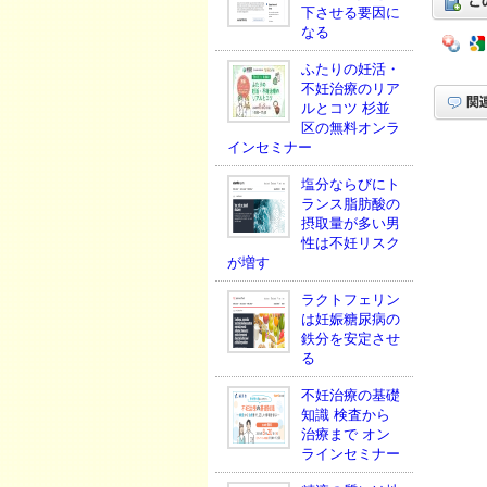
下させる要因に
なる
ふたりの妊活・
不妊治療のリア
ルとコツ 杉並
区の無料オンラ
インセミナー
塩分ならびにト
ランス脂肪酸の
摂取量が多い男
性は不妊リスク
が増す
ラクトフェリン
は妊娠糖尿病の
鉄分を安定させ
る
不妊治療の基礎
知識 検査から
治療まで オン
ラインセミナー