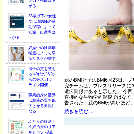
能力・機能は下
がる
35歳以下の女性
では凍結胚の長
期保存によって
妊娠・出産率は
下がる
妊娠中の除草剤
曝露によって早
産リスクが増す
卵子の質を整え
る 40代の“内”か
らの妊活 オン
親のBMIと子のBMI6月23日、
ライン開催
究チームは、プレスリリースに
遺伝関係にあると示した。 今回
職業的身体活動
直接的な生物学的影響ではなく
は精液の質を低
告された。親のBMIが高いほど、
下させる要因に
続きを読む...
なる
ふたりの妊活・
不妊治療のリア
ルとコツ 杉並