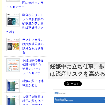
区の無料オンラ
インセミナー
塩分ならびにト
ランス脂肪酸の
摂取量が多い男
性は不妊リスク
が増す
ラクトフェリン
は妊娠糖尿病の
鉄分を安定させ
る
不妊治療の基礎
知識 検査から
妊娠中に立ち仕事、歩
治療まで オン
は流産リスクを高め
ラインセミナー
精液の質には地
域差がある
大気汚染曝露は
精子の質を低下