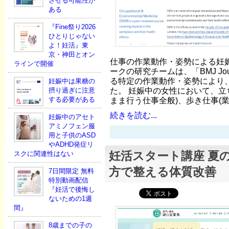
させる可能性が
ある
『Fine祭り2026
ひとりじゃない
よ！妊活』東
京・神田とオン
仕事の作業動作・姿勢による妊娠
ラインで開催
ークの研究チームは、「BMJ Jo
る特定の作業動作・姿勢により
妊娠中は果糖の
た。 妊娠中の女性において、立
摂り過ぎに注意
する必要がある
まま行う仕事全般)、歩き仕事(
続きを読む...
妊娠中のアセト
アミノフェン服
用と子供のASD
やADHD発症リ
妊活スタート講座 夏
スクに関連性はない
方で整える体質改善
7日間限定 無料
特別動画配信
『妊活で後悔し
ないための1週
間』
8歳までの子の