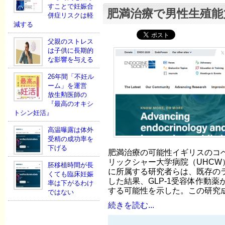
すことで妊娠合
肥満治療で男性生殖能
併症リスクは軽
減する
父親のストレス
は子供に長期的
な影響を与える
26年間「不妊ル
ーム」を運営
放生勲医師の
『最高のオキシ
トシン妊活』
高温曝露は体外
受精の成功率を
下げる
肥満治療の可能性イギリスのコ
リックシャー大学病院（UHCW
胚移植時間が長
に所属する研究者らは、既存の
くても臨床妊娠
した結果、GLP-1受容体作動
率は下がるわけ
する可能性を示した。この研究成
ではない
続きを読む...