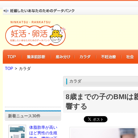
TOP
>
カラダ
カラダ
8歳までの子のBMIは
響する
新着ニュース30件
体脂肪率が高い
ほど男性の生殖