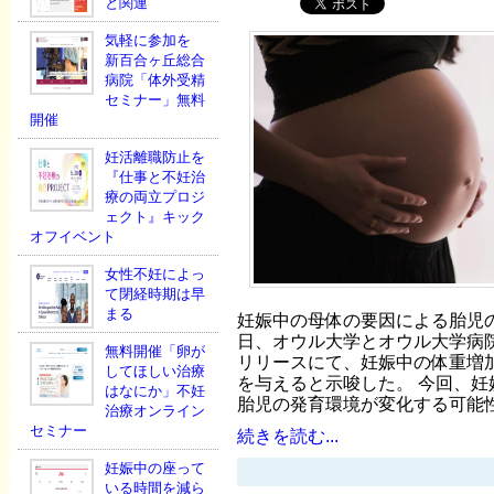
と関連
気軽に参加を
新百合ヶ丘総合
病院「体外受精
セミナー」無料
開催
妊活離職防止を
『仕事と不妊治
療の両立プロジ
ェクト』キック
オフイベント
女性不妊によっ
て閉経時期は早
まる
妊娠中の母体の要因による胎児の
日、オウル大学とオウル大学病院
無料開催「卵が
リリースにて、妊娠中の体重増
してほしい治療
を与えると示唆した。 今回、妊
はなにか」不妊
胎児の発育環境が変化する可能
治療オンライン
セミナー
続きを読む...
妊娠中の座って
いる時間を減ら