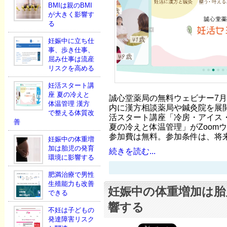
BMIは親のBMI
が大きく影響す
る
妊娠中に立ち仕
事、歩き仕事、
屈み仕事は流産
リスクを高める
妊活スタート講
座 夏の冷えと
誠心堂薬局の無料ウェビナー7月
体温管理 漢方
内に漢方相談薬局や鍼灸院を展
で整える体質改
活スタート講座「冷房・アイス
善
夏の冷えと体温管理」がZoom
参加費は無料。参加条件は、将
妊娠中の体重増
加は胎児の発育
続きを読む...
環境に影響する
肥満治療で男性
生殖能力も改善
妊娠中の体重増加は胎
できる
響する
不妊は子どもの
発達障害リスク