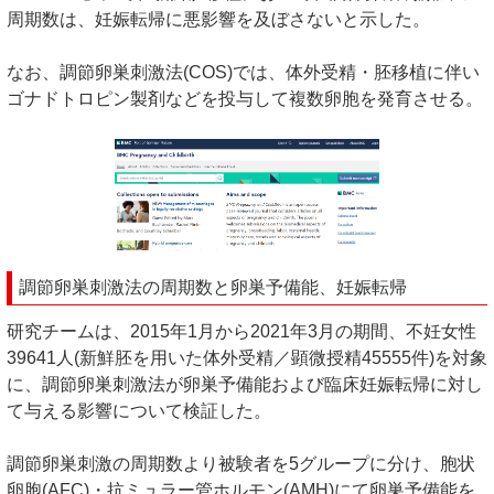
周期数は、妊娠転帰に悪影響を及ぼさないと示した。
なお、調節卵巣刺激法(COS)では、体外受精・胚移植に伴い
ゴナドトロピン製剤などを投与して複数卵胞を発育させる。
調節卵巣刺激法の周期数と卵巣予備能、妊娠転帰
研究チームは、2015年1月から2021年3月の期間、不妊女性
39641人(新鮮胚を用いた体外受精／顕微授精45555件)を対象
に、調節卵巣刺激法が卵巣予備能および臨床妊娠転帰に対し
て与える影響について検証した。
調節卵巣刺激の周期数より被験者を5グループに分け、胞状
卵胞(AFC)・抗ミュラー管ホルモン(AMH)にて卵巣予備能を