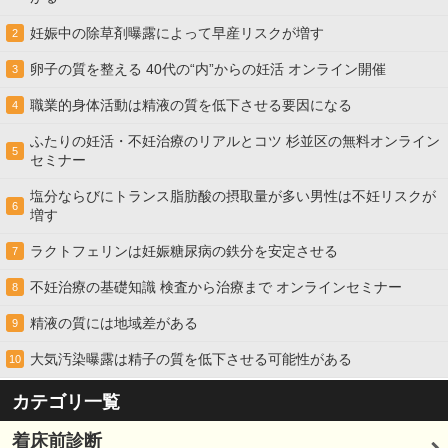
妊娠中の除草剤曝露によって早産リスクが増す
2
卵子の質を整える 40代の“内”からの妊活 オンライン開催
3
職業的身体活動は精液の質を低下させる要因になる
4
ふたりの妊活・不妊治療のリアルとコツ 杉並区の無料オンライン
5
セミナー
塩分ならびにトランス脂肪酸の摂取量が多い男性は不妊リスクが
6
増す
ラクトフェリンは妊娠糖尿病の鉄分を安定させる
7
不妊治療の基礎知識 検査から治療まで オンラインセミナー
8
精液の質には地域差がある
9
大気汚染曝露は精子の質を低下させる可能性がある
10
カテゴリ一覧
着床前診断