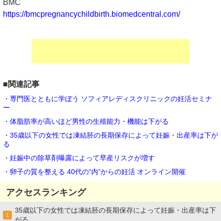
BMC
https://bmcpregnancychildbirth.biomedcentral.com/
■関連記事
・専門医とともに学ぼう ソフィアレディスクリニックの妊活セミナ
ー
・体脂肪率が高いほど男性の生殖能力・機能は下がる
・35歳以下の女性では凍結胚の長期保存によって妊娠・出産率は下が
る
・妊娠中の除草剤曝露によって早産リスクが増す
・卵子の質を整える 40代の“内”からの妊活 オンライン開催
アクセスランキング
35歳以下の女性では凍結胚の長期保存によって妊娠・出産率は下
1
がる