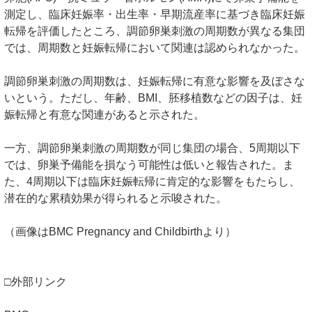
測定し、臨床妊娠率・出生率・早期流産率に基づき臨床妊娠
転帰を評価したところ、調節卵巣刺激の周期数が異なる集団
では、周期数と妊娠転帰において関連は認められなかった。
調節卵巣刺激の周期数は、妊娠転帰に有意な影響を及ぼさな
いという。ただし、年齢、BMI、胚移植数などの因子は、妊
娠転帰と有意な関連があると示された。
一方、調節卵巣刺激の周期数が同じ集団の場合、5周期以下
では、卵巣予備能を損なう可能性は低いと報告された。ま
た、4周期以下は臨床妊娠転帰に肯定的な影響をもたらし、
潜在的な累積効果が得られると示唆された。
（画像はBMC Pregnancy and Childbirthより）
□外部リンク