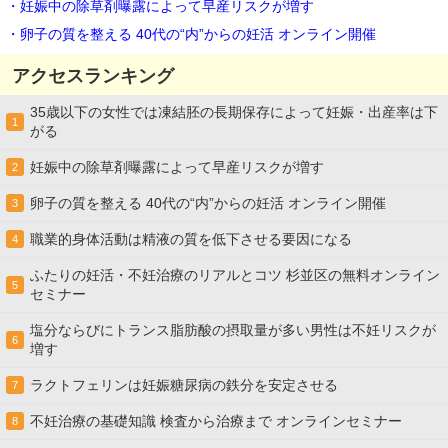
・妊娠中の除草剤曝露によって早産リスクが増す
・卵子の質を整える 40代の“内”からの妊活 オンライン開催
アクセスランキング
35歳以下の女性では凍結胚の長期保存によって妊娠・出産率は下
1
がる
妊娠中の除草剤曝露によって早産リスクが増す
2
卵子の質を整える 40代の“内”からの妊活 オンライン開催
3
職業的身体活動は精液の質を低下させる要因になる
4
ふたりの妊活・不妊治療のリアルとコツ 杉並区の無料オンライン
5
セミナー
塩分ならびにトランス脂肪酸の摂取量が多い男性は不妊リスクが
6
増す
ラクトフェリンは妊娠糖尿病の鉄分を安定させる
7
不妊治療の基礎知識 検査から治療まで オンラインセミナー
8