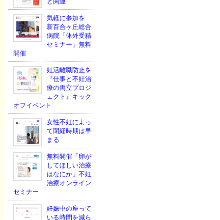
と関連
気軽に参加を
新百合ヶ丘総合
病院「体外受精
セミナー」無料
開催
妊活離職防止を
『仕事と不妊治
療の両立プロジ
ェクト』キック
オフイベント
女性不妊によっ
て閉経時期は早
まる
無料開催「卵が
してほしい治療
はなにか」不妊
治療オンライン
セミナー
妊娠中の座って
いる時間を減ら