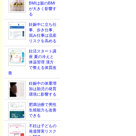
BMIは親のBMI
が大きく影響す
る
妊娠中に立ち仕
事、歩き仕事、
屈み仕事は流産
リスクを高める
妊活スタート講
座 夏の冷えと
体温管理 漢方
で整える体質改
善
妊娠中の体重増
加は胎児の発育
環境に影響する
肥満治療で男性
生殖能力も改善
できる
不妊は子どもの
発達障害リスク