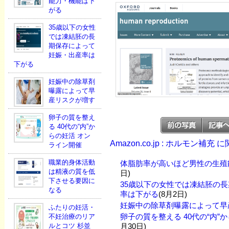
能力・機能は下
がる
35歳以下の女性
では凍結胚の長
期保存によって
妊娠・出産率は
下がる
妊娠中の除草剤
曝露によって早
産リスクが増す
卵子の質を整え
る 40代の“内”か
らの妊活 オン
Amazon.co.jp : ホルモン補充
ライン開催
職業的身体活動
体脂肪率が高いほど男性の生殖
は精液の質を低
日)
下させる要因に
35歳以下の女性では凍結胚の
なる
率は下がる
(8月2日)
妊娠中の除草剤曝露によって早
ふたりの妊活・
卵子の質を整える 40代の“内”
不妊治療のリア
ルとコツ 杉並
月30日)