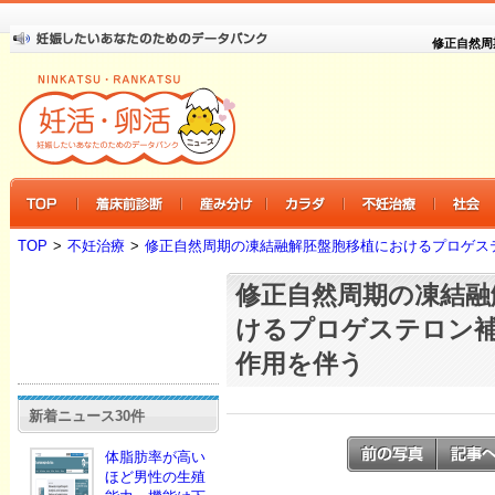
修正自然周
TOP
>
不妊治療
>
修正自然周期の凍結融解胚盤胞移植におけるプロゲス
修正自然周期の凍結融
けるプロゲステロン
作用を伴う
新着ニュース30件
体脂肪率が高い
ほど男性の生殖