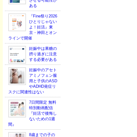
させる可能性が
ある
『Fine祭り2026
ひとりじゃない
よ！妊活』東
京・神田とオン
ラインで開催
妊娠中は果糖の
摂り過ぎに注意
する必要がある
妊娠中のアセト
アミノフェン服
用と子供のASD
やADHD発症リ
スクに関連性はない
7日間限定 無料
特別動画配信
『妊活で後悔し
ないための1週
間』
8歳までの子の