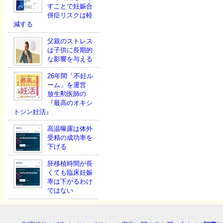
すことで妊娠合
併症リスクは軽
減する
父親のストレス
は子供に長期的
な影響を与える
26年間「不妊ル
ーム」を運営
放生勲医師の
『最高のオキシ
トシン妊活』
高温曝露は体外
受精の成功率を
下げる
胚移植時間が長
くても臨床妊娠
率は下がるわけ
ではない