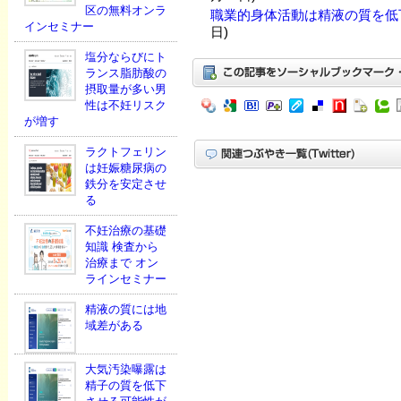
区の無料オンラ
職業的身体活動は精液の質を低
インセミナー
日)
塩分ならびにト
ランス脂肪酸の
摂取量が多い男
性は不妊リスク
が増す
ラクトフェリン
は妊娠糖尿病の
鉄分を安定させ
る
不妊治療の基礎
知識 検査から
治療まで オン
ラインセミナー
精液の質には地
域差がある
大気汚染曝露は
精子の質を低下