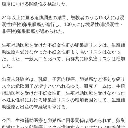
腫瘍における関係性を検証した。
24年以上に亘る追跡調査の結果、被験者のうち158人には浸
潤性(癌性)卵巣腫瘍が進行し、100人には境界性(非浸潤性・
非癌性)卵巣腫瘍が認められた。
生殖補助医療を受けた不妊女性群の卵巣癌リスクは、生殖補
助医療を受けなかった不妊女性群より高いリスクはなかっ
た。また、一般人口と比べて、両群共に卵巣癌リスクは増加
した。
出産未経験者は、乳癌、子宮内膜癌、卵巣癌など深刻な癌リ
スクの危険因子が増すといわれるゆえ、研究チームは、生殖
補助医療を受けた不妊女性群、生殖補助医療を受けなかった
不妊女性群における卵巣癌リスクの増加要因として、生殖補
助医療と出産の未経験を挙げる。
今回、生殖補助医療と卵巣癌に因果関係は認められず、卵巣
刺激によって卵巣癌リスクが増加することはないと結論付け