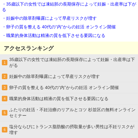
・35歳以下の女性では凍結胚の長期保存によって妊娠・出産率は下が
る
・妊娠中の除草剤曝露によって早産リスクが増す
・卵子の質を整える 40代の“内”からの妊活 オンライン開催
・職業的身体活動は精液の質を低下させる要因になる
アクセスランキング
35歳以下の女性では凍結胚の長期保存によって妊娠・出産率は下
1
がる
妊娠中の除草剤曝露によって早産リスクが増す
2
卵子の質を整える 40代の“内”からの妊活 オンライン開催
3
職業的身体活動は精液の質を低下させる要因になる
4
ふたりの妊活・不妊治療のリアルとコツ 杉並区の無料オンライン
5
セミナー
塩分ならびにトランス脂肪酸の摂取量が多い男性は不妊リスクが
6
増す