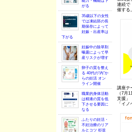
能力・機能は下
連続で
がる
催する
35歳以下の女性
では凍結胚の長
期保存によって
妊娠・出産率は
下がる
妊娠中の除草剤
曝露によって早
産リスクが増す
卵子の質を整え
る 40代の“内”か
らの妊活 オン
ライン開催
講座テ
（7月
職業的身体活動
支援」
は精液の質を低
「イノ
下させる要因に
なる
ふたりの妊活・
不妊治療のリア
ルとコツ 杉並