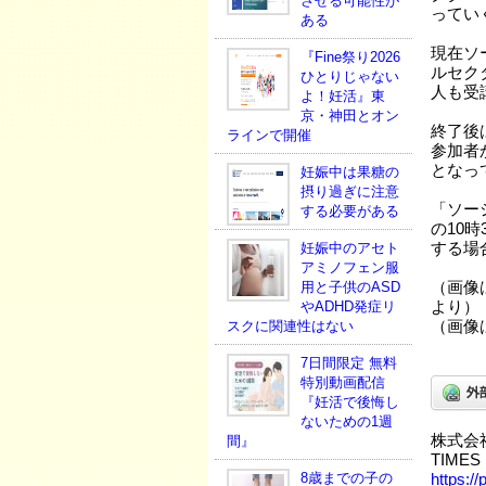
させる可能性が
ってい
ある
現在ソ
『Fine祭り2026
ルセク
ひとりじゃない
人も受
よ！妊活』東
京・神田とオン
終了後
ラインで開催
参加者
となっ
妊娠中は果糖の
摂り過ぎに注意
「ソー
する必要がある
の10時
妊娠中のアセト
する場
アミノフェン服
用と子供のASD
（画像
やADHD発症リ
より）
スクに関連性はない
（画像
7日間限定 無料
特別動画配信
『妊活で後悔し
ないための1週
株式会
間』
TIMES
8歳までの子の
https://