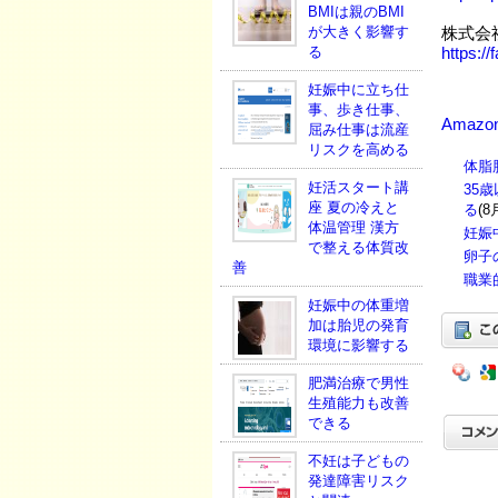
BMIは親のBMI
が大きく影響す
株式会
る
https://
妊娠中に立ち仕
事、歩き仕事、
Amazo
屈み仕事は流産
リスクを高める
体脂
妊活スタート講
35
座 夏の冷えと
る
(8
体温管理 漢方
妊娠
で整える体質改
卵子
善
職業
妊娠中の体重増
加は胎児の発育
環境に影響する
肥満治療で男性
生殖能力も改善
できる
不妊は子どもの
発達障害リスク