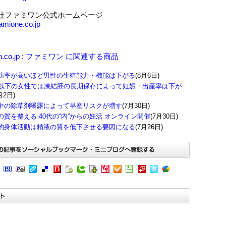
社ファミワン公式ホームページ
famione.co.jp
n.co.jp : ファミワン に関連する商品
肪率が高いほど男性の生殖能力・機能は下がる
(8月6日)
歳以下の女性では凍結胚の長期保存によって妊娠・出産率は下が
月2日)
中の除草剤曝露によって早産リスクが増す
(7月30日)
の質を整える 40代の“内”からの妊活 オンライン開催
(7月30日)
的身体活動は精液の質を低下させる要因になる
(7月26日)