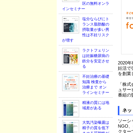
区の無料オンラ
インセミナー
塩分ならびにト
ランス脂肪酸の
摂取量が多い男
性は不妊リスク
が増す
ラクトフェリン
は妊娠糖尿病の
鉄分を安定させ
202
る
妊活で
を創業
不妊治療の基礎
知識 検査から
「株式
治療まで オン
ュサー
ラインセミナー
番組の
精液の質には地
域差がある
ネッ
ソーシ
大気汚染曝露は
NGO
精子の質を低下
クター