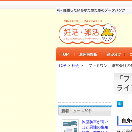
TOP
>
社会
>
「ファミワン」運営会社の
「フ
ライ
新着ニュース30件
自身
体脂肪率が高い
ほど男性の生殖
株式会