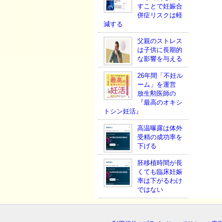
すことで妊娠合
併症リスクは軽
減する
父親のストレス
は子供に長期的
な影響を与える
26年間「不妊ル
ーム」を運営
放生勲医師の
『最高のオキシ
トシン妊活』
高温曝露は体外
受精の成功率を
下げる
胚移植時間が長
くても臨床妊娠
率は下がるわけ
ではない