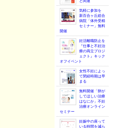
と関連
気軽に参加を
新百合ヶ丘総合
病院「体外受精
セミナー」無料
開催
妊活離職防止を
『仕事と不妊治
療の両立プロジ
ェクト』キック
オフイベント
女性不妊によっ
て閉経時期は早
まる
無料開催「卵が
してほしい治療
はなにか」不妊
治療オンライン
セミナー
妊娠中の座って
いる時間を減ら