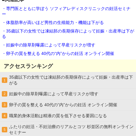
・専門医とともに学ぼう ソフィアレディスクリニックの妊活セミナ
ー
・体脂肪率が高いほど男性の生殖能力・機能は下がる
・35歳以下の女性では凍結胚の長期保存によって妊娠・出産率は下が
る
・妊娠中の除草剤曝露によって早産リスクが増す
・卵子の質を整える 40代の“内”からの妊活 オンライン開催
アクセスランキング
35歳以下の女性では凍結胚の長期保存によって妊娠・出産率は下
1
がる
妊娠中の除草剤曝露によって早産リスクが増す
2
卵子の質を整える 40代の“内”からの妊活 オンライン開催
3
職業的身体活動は精液の質を低下させる要因になる
4
ふたりの妊活・不妊治療のリアルとコツ 杉並区の無料オンライン
5
セミナー