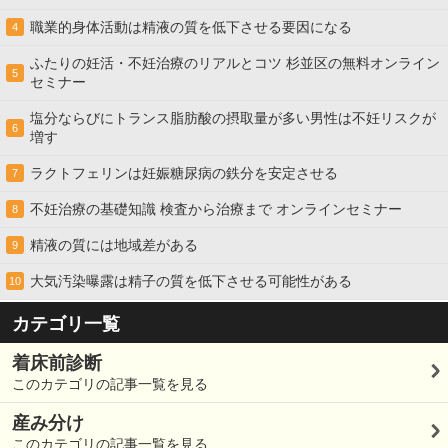
職業的身体活動は精液の質を低下させる要因になる
4
ふたりの妊活・不妊治療のリアルとコツ 杉並区の無料オンライン
5
セミナー
塩分ならびにトランス脂肪酸の摂取量が多い男性は不妊リスクが
6
増す
ラクトフェリンは妊娠糖尿病の鉄分を安定させる
7
不妊治療の基礎知識 検査から治療まで オンラインセミナー
8
精液の質には地域差がある
9
大気汚染曝露は精子の質を低下させる可能性がある
10
カテゴリ一覧
着床前診断
このカテゴリの記事一覧を見る
産み分け
このカテゴリの記事一覧を見る