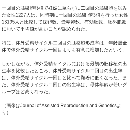
一回目の胚盤胞移植で妊娠に至らずに二回目の胚盤胞を試み
た女性1227人は、同時期に一回目の胚盤胞移植を行った女性
13195人と比較して採卵数、受精卵数、有効胚数、胚盤胞数
において平均値が高いことが認められた。
特に、体外受精サイクル二回目の胚盤胞形成率は、年齢層全
体で体外受精サイクル一回目よりも有意に増加したという。
しかしながら、体外受精サイクルにおける最初の胚移植の出
生率を比較したところ、体外受精サイクル二回目の出生率
は、体外受精サイクル一回目と比べて顕著に低くなった。ま
た、体外受精サイクル二回目の出生率は、母体年齢が若いグ
ループほど高くなった。
（画像はJournal of Assisted Reproduction and Geneticsよ
り）