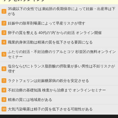
35歳以下の女性では凍結胚の長期保存によって妊娠・出産率は下
1
がる
妊娠中の除草剤曝露によって早産リスクが増す
2
卵子の質を整える 40代の“内”からの妊活 オンライン開催
3
職業的身体活動は精液の質を低下させる要因になる
4
ふたりの妊活・不妊治療のリアルとコツ 杉並区の無料オンライン
5
セミナー
塩分ならびにトランス脂肪酸の摂取量が多い男性は不妊リスクが
6
増す
ラクトフェリンは妊娠糖尿病の鉄分を安定させる
7
不妊治療の基礎知識 検査から治療まで オンラインセミナー
8
精液の質には地域差がある
9
大気汚染曝露は精子の質を低下させる可能性がある
10