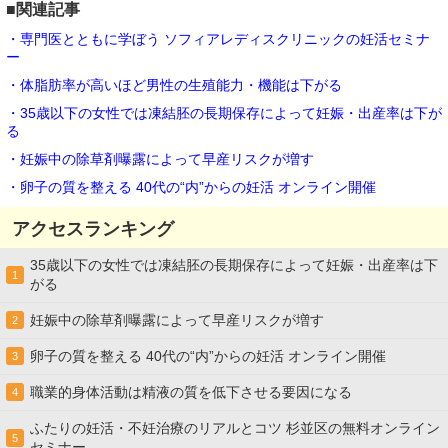
■関連記事
・専門医とともに学ぼう ソフィアレディスクリニックの妊活セミナ
ー
・体脂肪率が高いほど男性の生殖能力・機能は下がる
・35歳以下の女性では凍結胚の長期保存によって妊娠・出産率は下が
る
・妊娠中の除草剤曝露によって早産リスクが増す
・卵子の質を整える 40代の“内”からの妊活 オンライン開催
アクセスランキング
35歳以下の女性では凍結胚の長期保存によって妊娠・出産率は下
1
がる
妊娠中の除草剤曝露によって早産リスクが増す
2
卵子の質を整える 40代の“内”からの妊活 オンライン開催
3
職業的身体活動は精液の質を低下させる要因になる
4
ふたりの妊活・不妊治療のリアルとコツ 杉並区の無料オンライン
5
セミナー