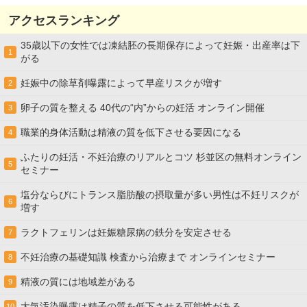
アクセスランキング
35歳以下の女性では凍結胚の長期保存によって妊娠・出産率は下
1
がる
妊娠中の除草剤曝露によって早産リスクが増す
2
卵子の質を整える 40代の“内”からの妊活 オンライン開催
3
職業的身体活動は精液の質を低下させる要因になる
4
ふたりの妊活・不妊治療のリアルとコツ 杉並区の無料オンライン
5
セミナー
塩分ならびにトランス脂肪酸の摂取量が多い男性は不妊リスクが
6
増す
ラクトフェリンは妊娠糖尿病の鉄分を安定させる
7
不妊治療の基礎知識 検査から治療まで オンラインセミナー
8
精液の質には地域差がある
9
大気汚染曝露は精子の質を低下させる可能性がある
10