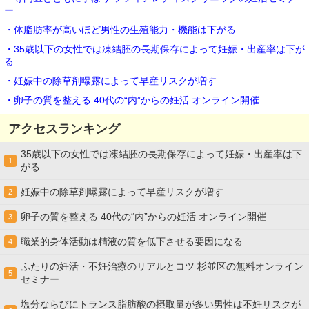
ー
・体脂肪率が高いほど男性の生殖能力・機能は下がる
・35歳以下の女性では凍結胚の長期保存によって妊娠・出産率は下が
る
・妊娠中の除草剤曝露によって早産リスクが増す
・卵子の質を整える 40代の“内”からの妊活 オンライン開催
アクセスランキング
35歳以下の女性では凍結胚の長期保存によって妊娠・出産率は下
1
がる
妊娠中の除草剤曝露によって早産リスクが増す
2
卵子の質を整える 40代の“内”からの妊活 オンライン開催
3
職業的身体活動は精液の質を低下させる要因になる
4
ふたりの妊活・不妊治療のリアルとコツ 杉並区の無料オンライン
5
セミナー
塩分ならびにトランス脂肪酸の摂取量が多い男性は不妊リスクが