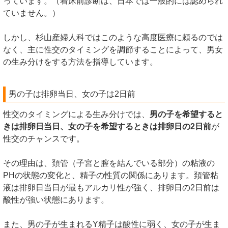
っています。（着床前診断は、日本では一般的には認められ
ていません。）
しかし、杉山産婦人科ではこのような高度医療に頼るのでは
なく、主に性交のタイミングを調節することによって、男女
の生み分けをする方法を指導しています。
男の子は排卵当日、女の子は2日前
性交のタイミングによる生み分けでは、
男の子を希望すると
きは排卵日当日、女の子を希望するときは排卵日の2日前
が
性交のチャンスです。
その理由は、頚管（子宮と膣を結んでいる部分）の粘液の
PHの状態の変化と、精子の性質の関係にあります。頚管粘
液は排卵日当日が最もアルカリ性が強く、排卵日の2日前は
酸性が強い状態にあります。
また、男の子が生まれるY精子は酸性に弱く、女の子が生ま