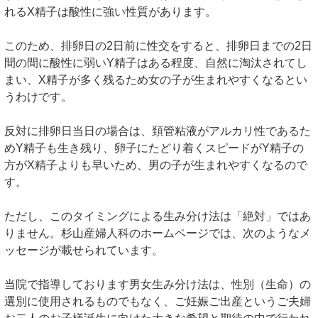
れるX精子は酸性に強い性質があります。
このため、排卵日の2日前に性交をすると、排卵日までの2日
間の間に酸性に弱いY精子はある程度、自然に淘汰されてし
まい、X精子が多く残るため女の子が生まれやすくなるとい
うわけです。
反対に排卵日当日の場合は、頚管粘液がアルカリ性であるた
めY精子も生き残り、卵子にたどり着くスピードがY精子の
方がX精子よりも早いため、男の子が生まれやすくなるので
す。
ただし、このタイミングによる生み分け法は「絶対」ではあ
りません。杉山産婦人科のホームページでは、次のようなメ
ッセージが載せられています。
当院で指導しております男女生み分け法は、性別（生命）の
選別に使用されるものでもなく、ご妊娠ご出産というご夫婦