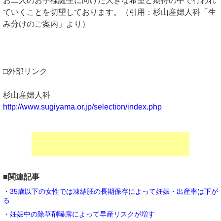
お二人のお子様誕生に向けた大きな希望と期待の中で行われ
ていくことを切望しております。（引用：杉山産婦人科「生
み分けのご案内」より）
□外部リンク
杉山産婦人科
http://www.sugiyama.or.jp/selection/index.php
■関連記事
・35歳以下の女性では凍結胚の長期保存によって妊娠・出産率は下が
る
・妊娠中の除草剤曝露によって早産リスクが増す