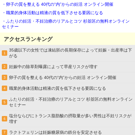
・卵子の質を整える 40代の“内”からの妊活 オンライン開催
・職業的身体活動は精液の質を低下させる要因になる
・ふたりの妊活・不妊治療のリアルとコツ 杉並区の無料オンライン
セミナー
アクセスランキング
35歳以下の女性では凍結胚の長期保存によって妊娠・出産率は下
1
がる
妊娠中の除草剤曝露によって早産リスクが増す
2
卵子の質を整える 40代の“内”からの妊活 オンライン開催
3
職業的身体活動は精液の質を低下させる要因になる
4
ふたりの妊活・不妊治療のリアルとコツ 杉並区の無料オンライン
5
セミナー
塩分ならびにトランス脂肪酸の摂取量が多い男性は不妊リスクが
6
増す
ラクトフェリンは妊娠糖尿病の鉄分を安定させる
7