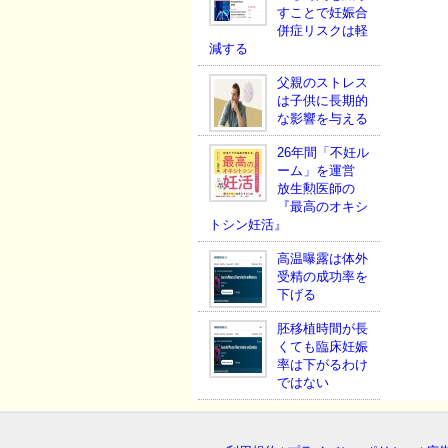
すことで妊娠合
併症リスクは軽
減する
父親のストレス
は子供に長期的
な影響を与える
26年間「不妊ル
ーム」を運営
放生勲医師の
『最高のオキシ
トシン妊活』
高温曝露は体外
受精の成功率を
下げる
胚移植時間が長
くても臨床妊娠
率は下がるわけ
ではない