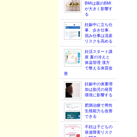
BMIは親のBMI
が大きく影響す
る
妊娠中に立ち仕
事、歩き仕事、
屈み仕事は流産
リスクを高める
妊活スタート講
座 夏の冷えと
体温管理 漢方
で整える体質改
善
妊娠中の体重増
加は胎児の発育
環境に影響する
肥満治療で男性
生殖能力も改善
できる
不妊は子どもの
発達障害リスク