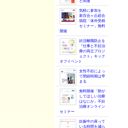
と関連
気軽に参加を
新百合ヶ丘総合
病院「体外受精
セミナー」無料
開催
妊活離職防止を
『仕事と不妊治
療の両立プロジ
ェクト』キック
オフイベント
女性不妊によっ
て閉経時期は早
まる
無料開催「卵が
してほしい治療
はなにか」不妊
治療オンライン
セミナー
妊娠中の座って
いる時間を減ら