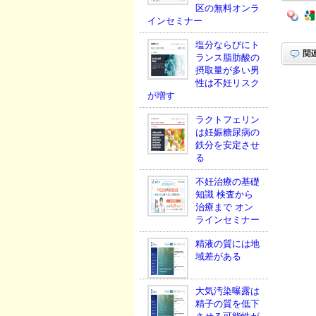
区の無料オンラ
インセミナー
塩分ならびにト
ランス脂肪酸の
摂取量が多い男
性は不妊リスク
が増す
ラクトフェリン
は妊娠糖尿病の
鉄分を安定させ
る
不妊治療の基礎
知識 検査から
治療まで オン
ラインセミナー
精液の質には地
域差がある
大気汚染曝露は
精子の質を低下