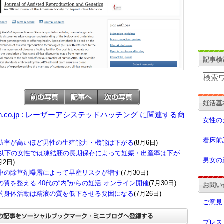
記事検
妊活基
on.co.jp : レーザーアシステッドハッチング に関連する商
女性の
着床前
肪率が高いほど男性の生殖能力・機能は下がる
(8月6日)
歳以下の女性では凍結胚の長期保存によって妊娠・出産率は下が
男女の
月2日)
中の除草剤曝露によって早産リスクが増す
(7月30日)
の質を整える 40代の“内”からの妊活 オンライン開催
(7月30日)
お問い
的身体活動は精液の質を低下させる要因になる
(7月26日)
ご意見
プレス