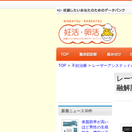
TOP
>
不妊治療
>
レーザーアシステッド
レー
融解
新着ニュース30件
体脂肪率が高い
ほど男性の生殖