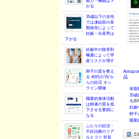
能力・機能は下
がる
35歳以下の女性
では凍結胚の長
期保存によって
妊娠・出産率は
下がる
妊娠中の除草剤
曝露によって早
産リスクが増す
卵子の質を整え
Amaz
る 40代の“内”か
品
らの妊活 オン
ライン開催
体脂
35
職業的身体活動
る
(8
は精液の質を低
妊娠
下させる要因に
卵子
なる
職業
ふたりの妊活・
不妊治療のリア
ルとコツ 杉並