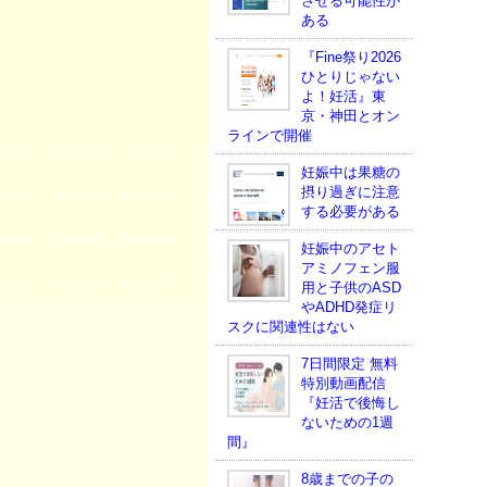
させる可能性が
ある
『Fine祭り2026
ひとりじゃない
よ！妊活』東
京・神田とオン
ラインで開催
妊娠中は果糖の
摂り過ぎに注意
する必要がある
妊娠中のアセト
アミノフェン服
用と子供のASD
やADHD発症リ
スクに関連性はない
7日間限定 無料
特別動画配信
『妊活で後悔し
ないための1週
間』
8歳までの子の