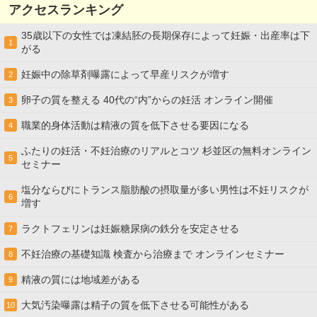
アクセスランキング
35歳以下の女性では凍結胚の長期保存によって妊娠・出産率は下
1
がる
妊娠中の除草剤曝露によって早産リスクが増す
2
卵子の質を整える 40代の“内”からの妊活 オンライン開催
3
職業的身体活動は精液の質を低下させる要因になる
4
ふたりの妊活・不妊治療のリアルとコツ 杉並区の無料オンライン
5
セミナー
塩分ならびにトランス脂肪酸の摂取量が多い男性は不妊リスクが
6
増す
ラクトフェリンは妊娠糖尿病の鉄分を安定させる
7
不妊治療の基礎知識 検査から治療まで オンラインセミナー
8
精液の質には地域差がある
9
大気汚染曝露は精子の質を低下させる可能性がある
10