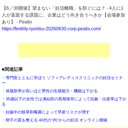
【6／30開催】望まない「妊活離職」を防ぐには？ - 4人に1
人が直面する課題に、企業はどう向き合うべきか【会場参加
あり】 ‐ Peatix
https://fertility-ryoritsu-20260630-corp.peatix.com/
■関連記事
・専門医とともに学ぼう ソフィアレディスクリニックの妊活セミナ
ー
・体脂肪率が高いほど男性の生殖能力・機能は下がる
・35歳以下の女性では凍結胚の長期保存によって妊娠・出産率は下が
る
・妊娠中の除草剤曝露によって早産リスクが増す
・卵子の質を整える 40代の“内”からの妊活 オンライン開催