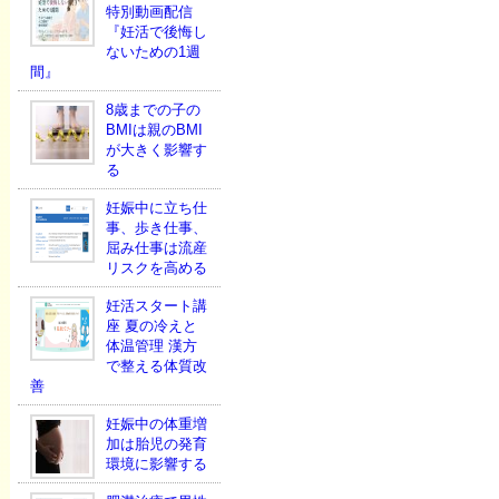
特別動画配信
『妊活で後悔し
ないための1週
間』
8歳までの子の
BMIは親のBMI
が大きく影響す
る
妊娠中に立ち仕
事、歩き仕事、
屈み仕事は流産
リスクを高める
妊活スタート講
座 夏の冷えと
体温管理 漢方
で整える体質改
善
妊娠中の体重増
加は胎児の発育
環境に影響する