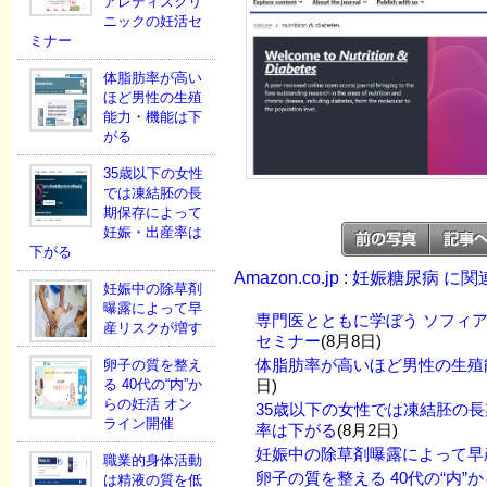
アレディスクリ
ニックの妊活セ
ミナー
体脂肪率が高い
ほど男性の生殖
能力・機能は下
がる
35歳以下の女性
では凍結胚の長
期保存によって
妊娠・出産率は
下がる
Amazon.co.jp : 妊娠糖尿病 
妊娠中の除草剤
曝露によって早
専門医とともに学ぼう ソフィ
産リスクが増す
セミナー
(8月8日)
体脂肪率が高いほど男性の生殖
卵子の質を整え
る 40代の“内”か
日)
らの妊活 オン
35歳以下の女性では凍結胚の
ライン開催
率は下がる
(8月2日)
妊娠中の除草剤曝露によって早
職業的身体活動
卵子の質を整える 40代の“内”
は精液の質を低