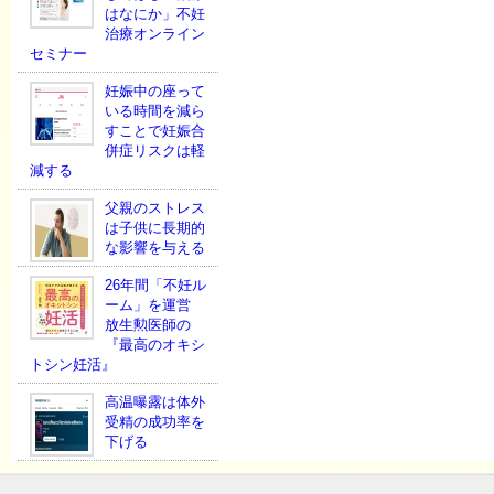
はなにか」不妊
治療オンライン
セミナー
妊娠中の座って
いる時間を減ら
すことで妊娠合
併症リスクは軽
減する
父親のストレス
は子供に長期的
な影響を与える
26年間「不妊ル
ーム」を運営
放生勲医師の
『最高のオキシ
トシン妊活』
高温曝露は体外
受精の成功率を
下げる