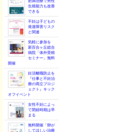
肥満治療で男性
生殖能力も改善
できる
不妊は子どもの
発達障害リスク
と関連
気軽に参加を
新百合ヶ丘総合
病院「体外受精
セミナー」無料
開催
妊活離職防止を
『仕事と不妊治
療の両立プロジ
ェクト』キック
オフイベント
女性不妊によっ
て閉経時期は早
まる
無料開催「卵が
してほしい治療