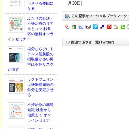
月30日)
下させる要因に
なる
ふたりの妊活・
不妊治療のリア
ルとコツ 杉並
区の無料オンラ
インセミナー
塩分ならびにト
ランス脂肪酸の
摂取量が多い男
性は不妊リスク
が増す
ラクトフェリン
は妊娠糖尿病の
鉄分を安定させ
る
不妊治療の基礎
知識 検査から
治療まで オン
ラインセミナー