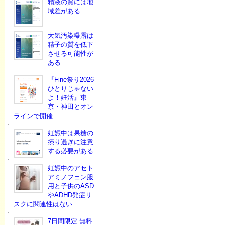
精液の質には地
域差がある
大気汚染曝露は
精子の質を低下
させる可能性が
ある
『Fine祭り2026
ひとりじゃない
よ！妊活』東
京・神田とオン
ラインで開催
妊娠中は果糖の
摂り過ぎに注意
する必要がある
妊娠中のアセト
アミノフェン服
用と子供のASD
やADHD発症リ
スクに関連性はない
7日間限定 無料