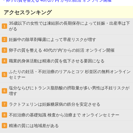
・卵子の質を整える 40代の“内”からの妊活 オンライン開催
アクセスランキング
35歳以下の女性では凍結胚の長期保存によって妊娠・出産率は下
1
がる
妊娠中の除草剤曝露によって早産リスクが増す
2
卵子の質を整える 40代の“内”からの妊活 オンライン開催
3
職業的身体活動は精液の質を低下させる要因になる
4
ふたりの妊活・不妊治療のリアルとコツ 杉並区の無料オンライン
5
セミナー
塩分ならびにトランス脂肪酸の摂取量が多い男性は不妊リスクが
6
増す
ラクトフェリンは妊娠糖尿病の鉄分を安定させる
7
不妊治療の基礎知識 検査から治療まで オンラインセミナー
8
精液の質には地域差がある
9