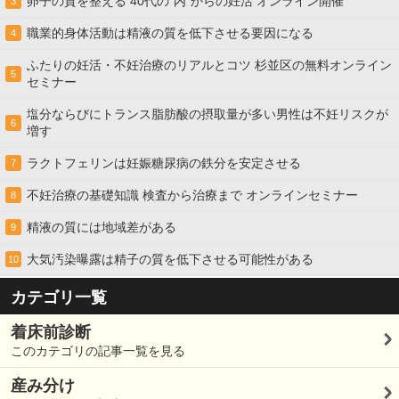
卵子の質を整える 40代の“内”からの妊活 オンライン開催
3
職業的身体活動は精液の質を低下させる要因になる
4
ふたりの妊活・不妊治療のリアルとコツ 杉並区の無料オンライン
5
セミナー
塩分ならびにトランス脂肪酸の摂取量が多い男性は不妊リスクが
6
増す
ラクトフェリンは妊娠糖尿病の鉄分を安定させる
7
不妊治療の基礎知識 検査から治療まで オンラインセミナー
8
精液の質には地域差がある
9
大気汚染曝露は精子の質を低下させる可能性がある
10
カテゴリ一覧
着床前診断
このカテゴリの記事一覧を見る
産み分け