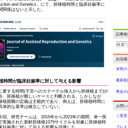
duction and Genetics」にて、胚移植時間と臨床妊娠率に
関関係はないと示した。
記事検
妊活基
女性の
着床前
植時間が臨床妊娠率に対して与える影響
に要する時間(子宮へのカテーテル挿入から胚移植まで)が
男女の
合、胚移植が難しいケースと判断される。しかしなが
移植困難の定義は主観的であり、例えば、胚移植時間に
お問い
具体的な基準は確立していない。
ご意見
今回、研究チームは、2015年から2023年の期間、単一医
で実施された新鮮胚移植1079サイクルを対象に胚移植時
プレス
床妊娠率に対して与える影響を評価した。