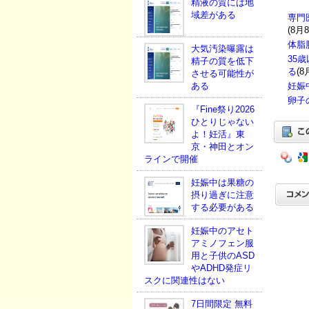
精液の質には地
域差がある
専門
(8月
体脂
大気汚染曝露は
35
精子の質を低下
る
(8
させる可能性が
ある
妊娠
卵子
『Fine祭り2026
ひとりじゃない
よ！妊活』東
京・神田とオン
ラインで開催
妊娠中は果糖の
摂り過ぎに注意
する必要がある
妊娠中のアセト
アミノフェン服
用と子供のASD
やADHD発症リ
スクに関連性はない
7日間限定 無料