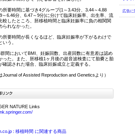
所要時間に基づき4グループ(1～3.43分、3.44～4.88
広告に
89～6.46分、6.47～9分)に分けて臨床妊娠率、出生率、流
比較したところ、胚移植時間と臨床妊娠率に負の相関関
められなかった。
の所要時間が長くなるほど、臨床妊娠率が下がるわけで
という。
4群間においてBMI、妊娠回数、出産回数に有意差は認め
かった。また、胚移植1ヶ月後の超音波検査にて胎嚢と胎
が確認された場合、臨床妊娠成立と定義する。
urnal of Assisted Reproduction and Geneticsより）
GER NATURE Links
link.springer.com/
n.co.jp : 移植時間 に関連する商品