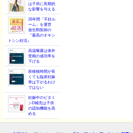
は子供に長期的
な影響を与える
26年間「不妊ル
ーム」を運営
放生勲医師の
『最高のオキシ
トシン妊活』
高温曝露は体外
受精の成功率を
下げる
胚移植時間が長
くても臨床妊娠
率は下がるわけ
ではない
妊娠中のビタミ
ンD補充は子供
の認知機能を高
める