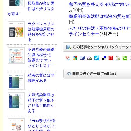
摂取量が多い男
卵子の質を整える 40代の“内”
性は不妊リスク
月30日)
が増す
職業的身体活動は精液の質を低
日)
ラクトフェリン
ふたりの妊活・不妊治療のリア
は妊娠糖尿病の
ラインセミナー
(7月25日)
鉄分を安定させ
る
不妊治療の基礎
知識 検査から
治療まで オン
ラインセミナー
精液の質には地
域差がある
大気汚染曝露は
精子の質を低下
させる可能性が
ある
『Fine祭り2026
ひとりじゃない