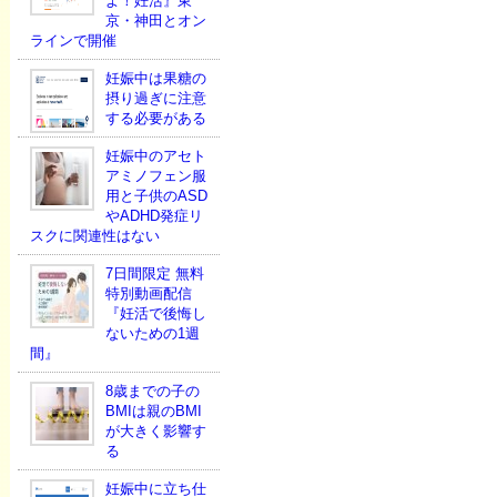
よ！妊活』東
京・神田とオン
ラインで開催
妊娠中は果糖の
摂り過ぎに注意
する必要がある
妊娠中のアセト
アミノフェン服
用と子供のASD
やADHD発症リ
スクに関連性はない
7日間限定 無料
特別動画配信
『妊活で後悔し
ないための1週
間』
8歳までの子の
BMIは親のBMI
が大きく影響す
る
妊娠中に立ち仕