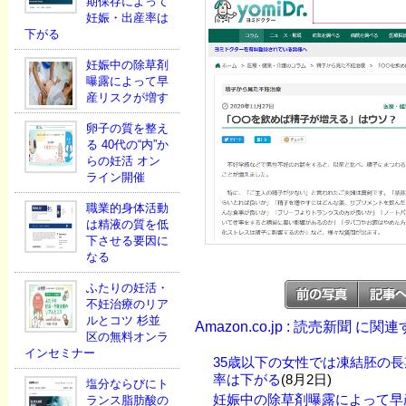
期保存によって
妊娠・出産率は
下がる
妊娠中の除草剤
曝露によって早
産リスクが増す
卵子の質を整え
る 40代の“内”か
らの妊活 オン
ライン開催
職業的身体活動
は精液の質を低
下させる要因に
なる
ふたりの妊活・
不妊治療のリア
ルとコツ 杉並
Amazon.co.jp : 読売新聞 に
区の無料オンラ
インセミナー
35歳以下の女性では凍結胚の
率は下がる
(8月2日)
塩分ならびにト
妊娠中の除草剤曝露によって早
ランス脂肪酸の