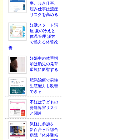
事、歩き仕事、
屈み仕事は流産
リスクを高める
妊活スタート講
座 夏の冷えと
体温管理 漢方
で整える体質改
善
妊娠中の体重増
加は胎児の発育
環境に影響する
肥満治療で男性
生殖能力も改善
できる
不妊は子どもの
発達障害リスク
と関連
気軽に参加を
新百合ヶ丘総合
病院「体外受精