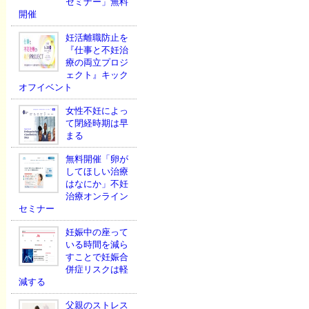
セミナー」無料
開催
妊活離職防止を
『仕事と不妊治
療の両立プロジ
ェクト』キック
オフイベント
女性不妊によっ
て閉経時期は早
まる
無料開催「卵が
してほしい治療
はなにか」不妊
治療オンライン
セミナー
妊娠中の座って
いる時間を減ら
すことで妊娠合
併症リスクは軽
減する
父親のストレス