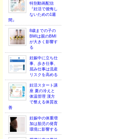
特別動画配信
『妊活で後悔し
ないための1週
間』
8歳までの子の
BMIは親のBMI
が大きく影響す
る
妊娠中に立ち仕
事、歩き仕事、
屈み仕事は流産
リスクを高める
妊活スタート講
座 夏の冷えと
体温管理 漢方
で整える体質改
善
妊娠中の体重増
加は胎児の発育
環境に影響する