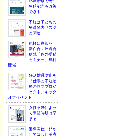
肥満治療で男性
生殖能力も改善
できる
不妊は子どもの
発達障害リスク
と関連
気軽に参加を
新百合ヶ丘総合
病院「体外受精
セミナー」無料
開催
妊活離職防止を
『仕事と不妊治
療の両立プロジ
ェクト』キック
オフイベント
女性不妊によっ
て閉経時期は早
まる
無料開催「卵が
してほしい治療