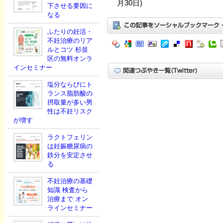
月30日)
下させる要因に
なる
ふたりの妊活・
不妊治療のリア
ルとコツ 杉並
区の無料オンラ
インセミナー
塩分ならびにト
ランス脂肪酸の
摂取量が多い男
性は不妊リスク
が増す
ラクトフェリン
は妊娠糖尿病の
鉄分を安定させ
る
不妊治療の基礎
知識 検査から
治療まで オン
ラインセミナー