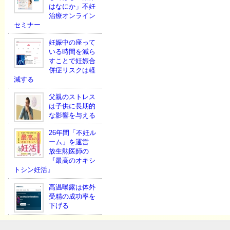
はなにか」不妊
治療オンライン
セミナー
妊娠中の座って
いる時間を減ら
すことで妊娠合
併症リスクは軽
減する
父親のストレス
は子供に長期的
な影響を与える
26年間「不妊ル
ーム」を運営
放生勲医師の
『最高のオキシ
トシン妊活』
高温曝露は体外
受精の成功率を
下げる