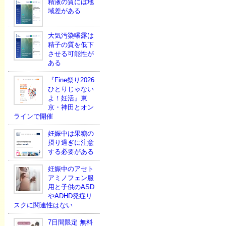
精液の質には地
域差がある
大気汚染曝露は
精子の質を低下
させる可能性が
ある
『Fine祭り2026
ひとりじゃない
よ！妊活』東
京・神田とオン
ラインで開催
妊娠中は果糖の
摂り過ぎに注意
する必要がある
妊娠中のアセト
アミノフェン服
用と子供のASD
やADHD発症リ
スクに関連性はない
7日間限定 無料