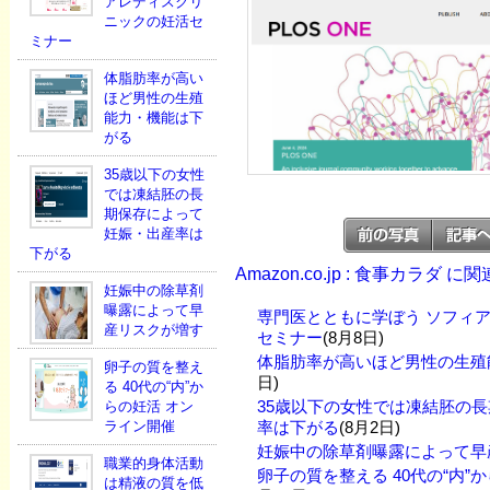
アレディスクリ
ニックの妊活セ
ミナー
体脂肪率が高い
ほど男性の生殖
能力・機能は下
がる
35歳以下の女性
では凍結胚の長
期保存によって
妊娠・出産率は
下がる
Amazon.co.jp : 食事カラダ 
妊娠中の除草剤
曝露によって早
専門医とともに学ぼう ソフィ
産リスクが増す
セミナー
(8月8日)
体脂肪率が高いほど男性の生殖
卵子の質を整え
日)
る 40代の“内”か
35歳以下の女性では凍結胚の
らの妊活 オン
ライン開催
率は下がる
(8月2日)
妊娠中の除草剤曝露によって早
職業的身体活動
卵子の質を整える 40代の“内”
は精液の質を低