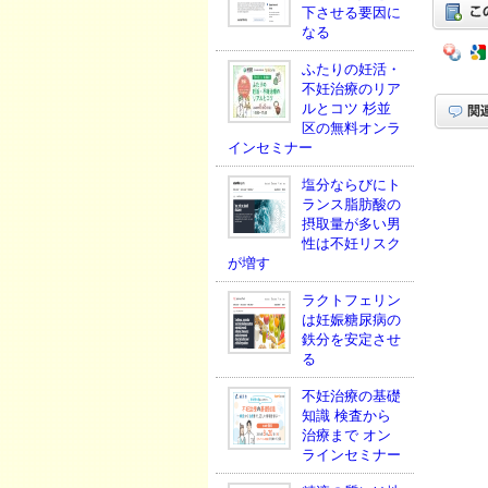
下させる要因に
なる
ふたりの妊活・
不妊治療のリア
ルとコツ 杉並
区の無料オンラ
インセミナー
塩分ならびにト
ランス脂肪酸の
摂取量が多い男
性は不妊リスク
が増す
ラクトフェリン
は妊娠糖尿病の
鉄分を安定させ
る
不妊治療の基礎
知識 検査から
治療まで オン
ラインセミナー