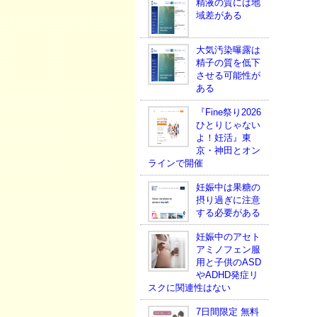
精液の質には地
域差がある
大気汚染曝露は
精子の質を低下
させる可能性が
ある
『Fine祭り2026
ひとりじゃない
よ！妊活』東
京・神田とオン
ラインで開催
妊娠中は果糖の
摂り過ぎに注意
する必要がある
妊娠中のアセト
アミノフェン服
用と子供のASD
やADHD発症リ
スクに関連性はない
7日間限定 無料