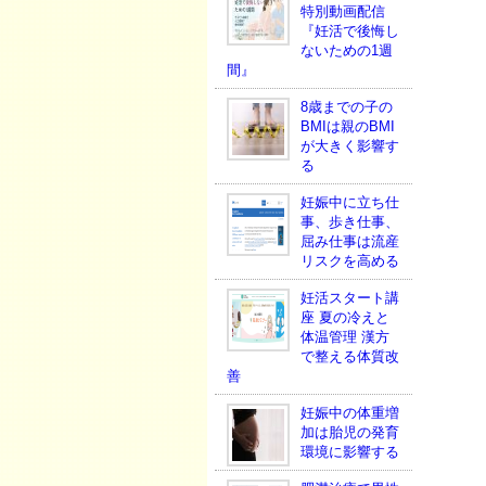
特別動画配信
『妊活で後悔し
ないための1週
間』
8歳までの子の
BMIは親のBMI
が大きく影響す
る
妊娠中に立ち仕
事、歩き仕事、
屈み仕事は流産
リスクを高める
妊活スタート講
座 夏の冷えと
体温管理 漢方
で整える体質改
善
妊娠中の体重増
加は胎児の発育
環境に影響する