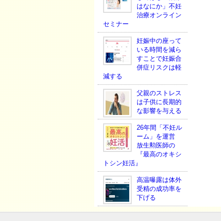
はなにか」不妊
治療オンライン
セミナー
妊娠中の座って
いる時間を減ら
すことで妊娠合
併症リスクは軽
減する
父親のストレス
は子供に長期的
な影響を与える
26年間「不妊ル
ーム」を運営
放生勲医師の
『最高のオキシ
トシン妊活』
高温曝露は体外
受精の成功率を
下げる