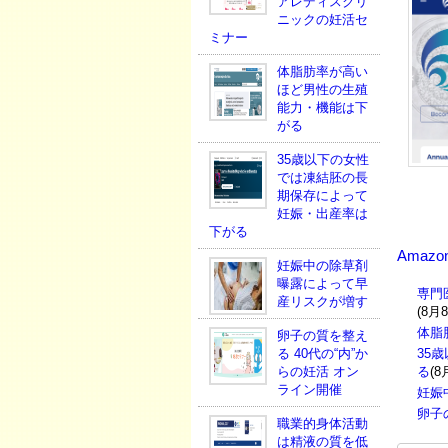
アレディスクリ
ニックの妊活セ
ミナー
体脂肪率が高い
ほど男性の生殖
能力・機能は下
がる
35歳以下の女性
では凍結胚の長
期保存によって
妊娠・出産率は
下がる
Amazo
妊娠中の除草剤
曝露によって早
専門
産リスクが増す
(8月
体脂
卵子の質を整え
る 40代の“内”か
35
らの妊活 オン
る
(8
ライン開催
妊娠
卵子
職業的身体活動
は精液の質を低