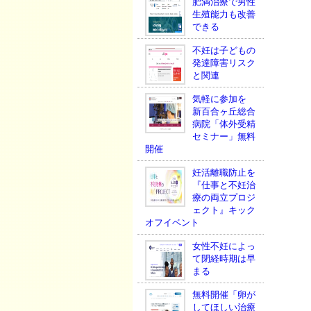
肥満治療で男性
生殖能力も改善
できる
不妊は子どもの
発達障害リスク
と関連
気軽に参加を
新百合ヶ丘総合
病院「体外受精
セミナー」無料
開催
妊活離職防止を
『仕事と不妊治
療の両立プロジ
ェクト』キック
オフイベント
女性不妊によっ
て閉経時期は早
まる
無料開催「卵が
してほしい治療