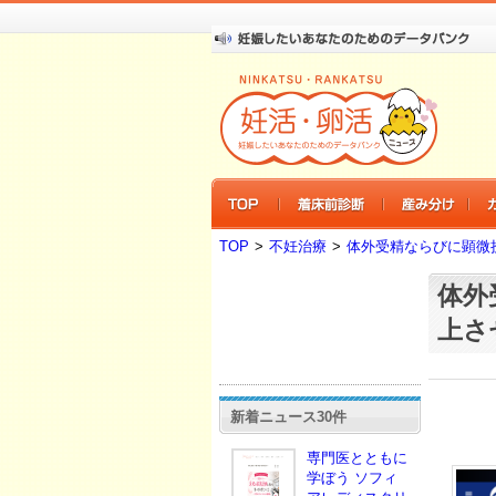
TOP
>
不妊治療
>
体外受精ならびに顕微
体外
上さ
新着ニュース30件
専門医とともに
学ぼう ソフィ