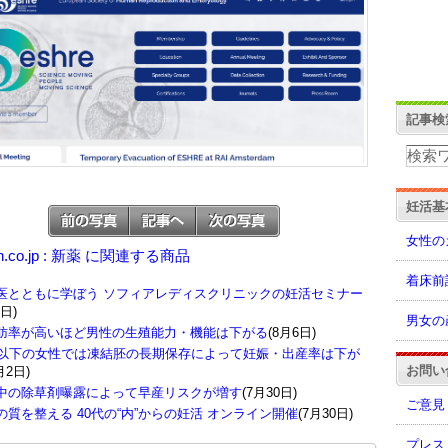
記事検
妊活基
女性の
n.co.jp : 新薬 に関連する商品
着床前
医とともに学ぼう ソフィアレディスクリニックの妊活セミナー
8日)
男女の
肪率が高いほど男性の生殖能力・機能は下がる
(8月6日)
歳以下の女性では凍結胚の長期保存によって妊娠・出産率は下が
お問い
月2日)
中の除草剤曝露によって早産リスクが増す
(7月30日)
ご意見
の質を整える 40代の“内”からの妊活 オンライン開催
(7月30日)
プレス