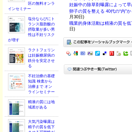
区の無料オンラ
妊娠中の除草剤曝露によって早
インセミナー
卵子の質を整える 40代の“内”
月30日)
塩分ならびにト
職業的身体活動は精液の質を低
ランス脂肪酸の
日)
摂取量が多い男
性は不妊リスク
が増す
ラクトフェリン
は妊娠糖尿病の
鉄分を安定させ
る
不妊治療の基礎
知識 検査から
治療まで オン
ラインセミナー
精液の質には地
域差がある
大気汚染曝露は
精子の質を低下