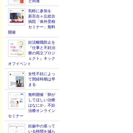
と関連
気軽に参加を
新百合ヶ丘総合
病院「体外受精
セミナー」無料
開催
妊活離職防止を
『仕事と不妊治
療の両立プロジ
ェクト』キック
オフイベント
女性不妊によっ
て閉経時期は早
まる
無料開催「卵が
してほしい治療
はなにか」不妊
治療オンライン
セミナー
妊娠中の座って
いる時間を減ら