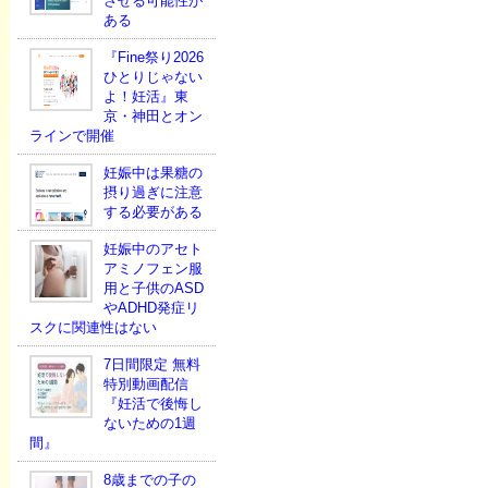
させる可能性が
ある
『Fine祭り2026
ひとりじゃない
よ！妊活』東
京・神田とオン
ラインで開催
妊娠中は果糖の
摂り過ぎに注意
する必要がある
妊娠中のアセト
アミノフェン服
用と子供のASD
やADHD発症リ
スクに関連性はない
7日間限定 無料
特別動画配信
『妊活で後悔し
ないための1週
間』
8歳までの子の