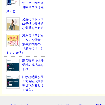
すことで妊娠合
併症リスクは軽
減する
父親のストレス
は子供に長期的
な影響を与える
26年間「不妊ル
ーム」を運営
放生勲医師の
『最高のオキシ
トシン妊活』
高温曝露は体外
受精の成功率を
下げる
胚移植時間が長
くても臨床妊娠
率は下がるわけ
ではない