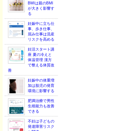
BMIは親のBMI
が大きく影響す
る
妊娠中に立ち仕
事、歩き仕事、
屈み仕事は流産
リスクを高める
妊活スタート講
座 夏の冷えと
体温管理 漢方
で整える体質改
善
妊娠中の体重増
加は胎児の発育
環境に影響する
肥満治療で男性
生殖能力も改善
できる
不妊は子どもの
発達障害リスク