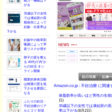
能力・機能は下
がる
35歳以下の女性
では凍結胚の長
期保存によって
妊娠・出産率は
下がる
妊娠中の除草剤
曝露によって早
産リスクが増す
卵子の質を整え
る 40代の“内”か
らの妊活 オン
ライン開催
職業的身体活動
は精液の質を低
Amazon.co.jp : 不妊治療 に
下させる要因に
なる
体脂肪率が高いほど男性の生殖
日)
ふたりの妊活・
35歳以下の女性では凍結胚の
不妊治療のリア
率は下がる
(8月2日)
ルとコツ 杉並