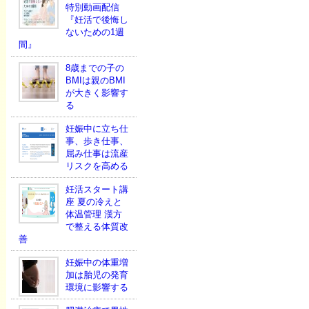
特別動画配信
『妊活で後悔し
ないための1週
間』
8歳までの子の
BMIは親のBMI
が大きく影響す
る
妊娠中に立ち仕
事、歩き仕事、
屈み仕事は流産
リスクを高める
妊活スタート講
座 夏の冷えと
体温管理 漢方
で整える体質改
善
妊娠中の体重増
加は胎児の発育
環境に影響する