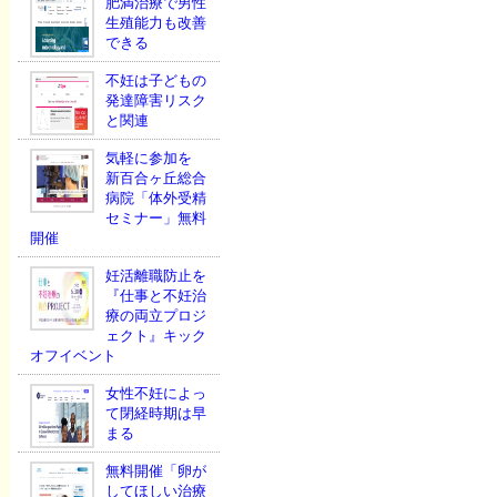
肥満治療で男性
生殖能力も改善
できる
不妊は子どもの
発達障害リスク
と関連
気軽に参加を
新百合ヶ丘総合
病院「体外受精
セミナー」無料
開催
妊活離職防止を
『仕事と不妊治
療の両立プロジ
ェクト』キック
オフイベント
女性不妊によっ
て閉経時期は早
まる
無料開催「卵が
してほしい治療