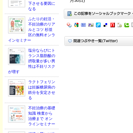
月30日)
下させる要因に
なる
ふたりの妊活・
不妊治療のリア
ルとコツ 杉並
区の無料オンラ
インセミナー
塩分ならびにト
ランス脂肪酸の
摂取量が多い男
性は不妊リスク
が増す
ラクトフェリン
は妊娠糖尿病の
鉄分を安定させ
る
不妊治療の基礎
知識 検査から
治療まで オン
ラインセミナー