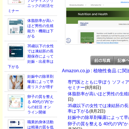
アレディスクリ
ニックの妊活セ
ミナー
体脂肪率が高い
ほど男性の生殖
能力・機能は下
がる
35歳以下の女性
では凍結胚の長
期保存によって
妊娠・出産率は
下がる
Amazon.co.jp : 植物性食品 
妊娠中の除草剤
曝露によって早
専門医とともに学ぼう ソフィ
産リスクが増す
セミナー
(8月8日)
体脂肪率が高いほど男性の生殖
卵子の質を整え
日)
る 40代の“内”か
35歳以下の女性では凍結胚の
らの妊活 オン
率は下がる
(8月2日)
ライン開催
妊娠中の除草剤曝露によって早
職業的身体活動
卵子の質を整える 40代の“内”
は精液の質を低