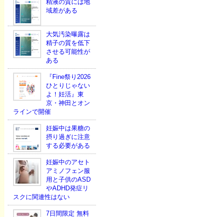
精液の質には地
域差がある
大気汚染曝露は
精子の質を低下
させる可能性が
ある
『Fine祭り2026
ひとりじゃない
よ！妊活』東
京・神田とオン
ラインで開催
妊娠中は果糖の
摂り過ぎに注意
する必要がある
妊娠中のアセト
アミノフェン服
用と子供のASD
やADHD発症リ
スクに関連性はない
7日間限定 無料