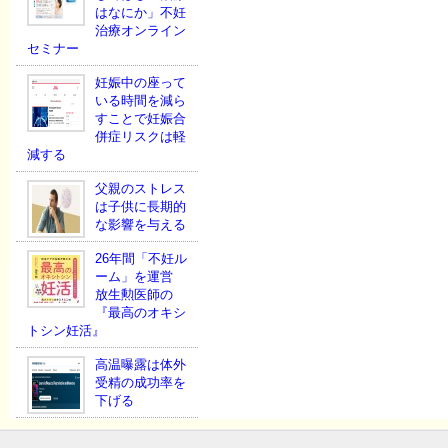
はなにか」不妊
治療オンライン
セミナー
妊娠中の座って
いる時間を減ら
すことで妊娠合
併症リスクは軽
減する
父親のストレス
は子供に長期的
な影響を与える
26年間「不妊ル
ーム」を運営
放生勲医師の
『最高のオキシ
トシン妊活』
高温曝露は体外
受精の成功率を
下げる