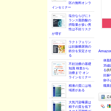
区の無料オンラ
インセミナー
塩分ならびにト
ランス脂肪酸の
摂取量が多い男
性は不妊リスク
が増す
ラクトフェリン
は妊娠糖尿病の
Amazo
鉄分を安定させ
る
体脂
不妊治療の基礎
35
知識 検査から
る
(8
治療まで オン
妊娠
ラインセミナー
卵子
職業
精液の質には地
域差がある
大気汚染曝露は
精子の質を低下