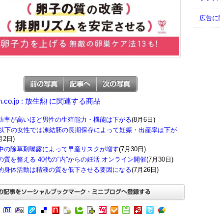
広告に
n.co.jp : 放生勲 に関連する商品
肪率が高いほど男性の生殖能力・機能は下がる
(8月6日)
歳以下の女性では凍結胚の長期保存によって妊娠・出産率は下が
月2日)
中の除草剤曝露によって早産リスクが増す
(7月30日)
の質を整える 40代の“内”からの妊活 オンライン開催
(7月30日)
的身体活動は精液の質を低下させる要因になる
(7月26日)