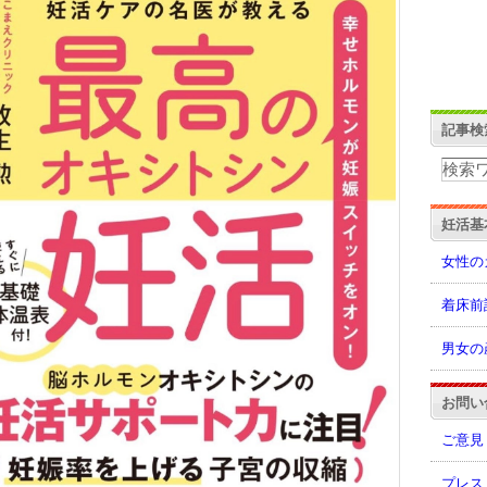
記事検
妊活基
女性の
着床前
男女の
お問い
ご意見
プレス