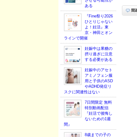
させる可能性が
ある
『Fine祭り2026
ひとりじゃない
よ！妊活』東
京・神田とオン
ラインで開催
妊娠中は果糖の
摂り過ぎに注意
する必要がある
妊娠中のアセト
アミノフェン服
用と子供のASD
やADHD発症リ
スクに関連性はない
7日間限定 無料
特別動画配信
『妊活で後悔し
ないための1週
間』
8歳までの子の