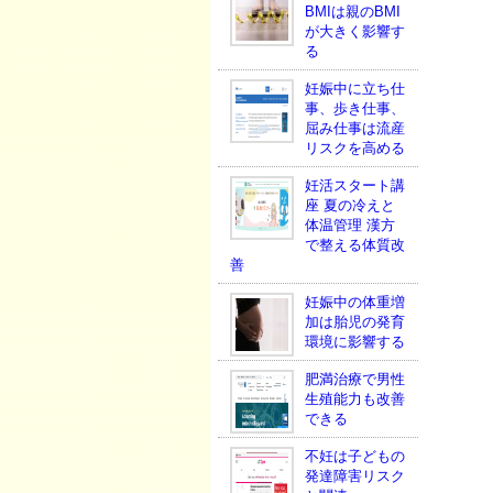
BMIは親のBMI
が大きく影響す
る
妊娠中に立ち仕
事、歩き仕事、
屈み仕事は流産
リスクを高める
妊活スタート講
座 夏の冷えと
体温管理 漢方
で整える体質改
善
妊娠中の体重増
加は胎児の発育
環境に影響する
肥満治療で男性
生殖能力も改善
できる
不妊は子どもの
発達障害リスク