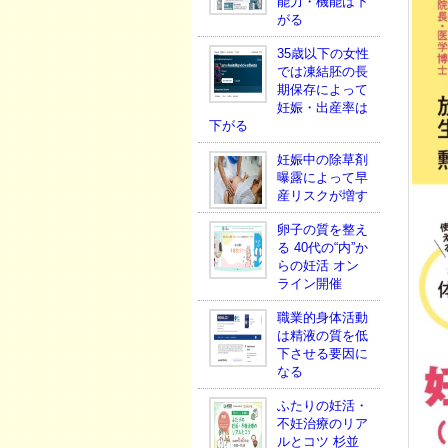
能力・機能は下
がる
35歳以下の女性
では凍結胚の長
期保存によって
妊娠・出産率は
下がる
妊娠中の除草剤
曝露によって早
産リスクが増す
卵子の質を整え
る 40代の“内”か
らの妊活 オン
ライン開催
職業的身体活動
は精液の質を低
下させる要因に
なる
ふたりの妊活・
不妊治療のリア
ルとコツ 杉並