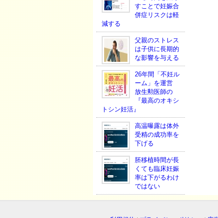
すことで妊娠合
併症リスクは軽
減する
父親のストレス
は子供に長期的
な影響を与える
26年間「不妊ル
ーム」を運営
放生勲医師の
『最高のオキシ
トシン妊活』
高温曝露は体外
受精の成功率を
下げる
胚移植時間が長
くても臨床妊娠
率は下がるわけ
ではない