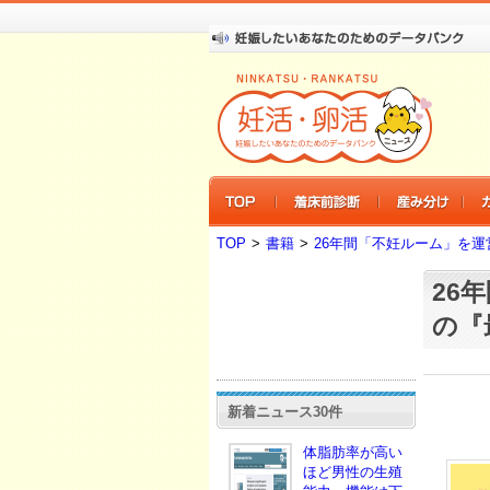
TOP
>
書籍
>
26年間「不妊ルーム」を運
26
の『
新着ニュース30件
体脂肪率が高い
ほど男性の生殖