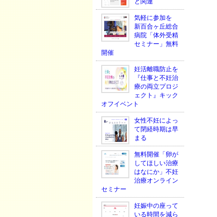
と関連
気軽に参加を
新百合ヶ丘総合
病院「体外受精
セミナー」無料
開催
妊活離職防止を
『仕事と不妊治
療の両立プロジ
ェクト』キック
オフイベント
女性不妊によっ
て閉経時期は早
まる
無料開催「卵が
してほしい治療
はなにか」不妊
治療オンライン
セミナー
妊娠中の座って
いる時間を減ら