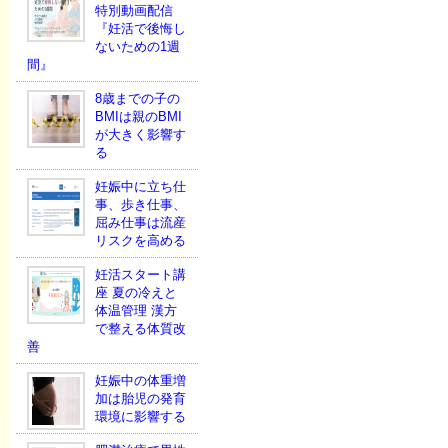
特別動画配信
『妊活で後悔し
ないための1週
間』
8歳までの子の
BMIは親のBMI
が大きく影響す
る
妊娠中に立ち仕
事、歩き仕事、
屈み仕事は流産
リスクを高める
妊活スタート講
座 夏の冷えと
体温管理 漢方
で整える体質改
善
妊娠中の体重増
加は胎児の発育
環境に影響する