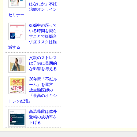
はなにか」不妊
治療オンライン
セミナー
妊娠中の座って
いる時間を減ら
すことで妊娠合
併症リスクは軽
減する
父親のストレス
は子供に長期的
な影響を与える
26年間「不妊ル
ーム」を運営
放生勲医師の
『最高のオキシ
トシン妊活』
高温曝露は体外
受精の成功率を
下げる