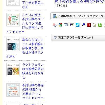
卵子の質を整える 40代の“内”
下させる要因に
月30日)
なる
ふたりの妊活・
不妊治療のリア
ルとコツ 杉並
区の無料オンラ
インセミナー
塩分ならびにト
ランス脂肪酸の
摂取量が多い男
性は不妊リスク
が増す
ラクトフェリン
は妊娠糖尿病の
鉄分を安定させ
る
不妊治療の基礎
知識 検査から
治療まで オン
ラインセミナー