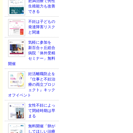
肥満治療で男性
生殖能力も改善
できる
不妊は子どもの
発達障害リスク
と関連
気軽に参加を
新百合ヶ丘総合
病院「体外受精
セミナー」無料
開催
妊活離職防止を
『仕事と不妊治
療の両立プロジ
ェクト』キック
オフイベント
女性不妊によっ
て閉経時期は早
まる
無料開催「卵が
してほしい治療