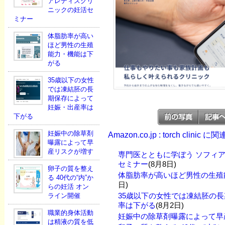
アレディスクリ
ニックの妊活セ
ミナー
体脂肪率が高い
ほど男性の生殖
能力・機能は下
がる
35歳以下の女性
では凍結胚の長
期保存によって
妊娠・出産率は
下がる
妊娠中の除草剤
Amazon.co.jp : torch clinic
曝露によって早
産リスクが増す
専門医とともに学ぼう ソフィ
セミナー
(8月8日)
卵子の質を整え
体脂肪率が高いほど男性の生殖
る 40代の“内”か
日)
らの妊活 オン
35歳以下の女性では凍結胚の
ライン開催
率は下がる
(8月2日)
職業的身体活動
妊娠中の除草剤曝露によって早
は精液の質を低