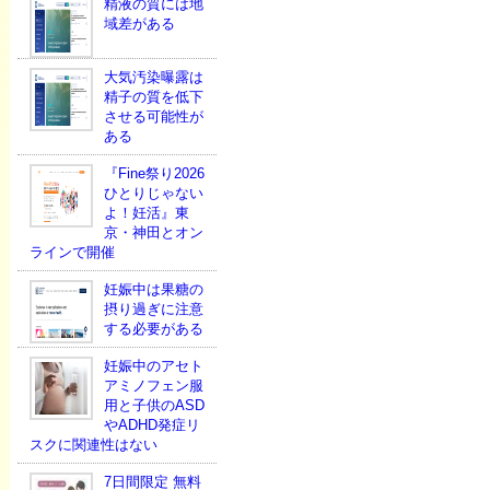
精液の質には地
域差がある
大気汚染曝露は
精子の質を低下
させる可能性が
ある
『Fine祭り2026
ひとりじゃない
よ！妊活』東
京・神田とオン
ラインで開催
妊娠中は果糖の
摂り過ぎに注意
する必要がある
妊娠中のアセト
アミノフェン服
用と子供のASD
やADHD発症リ
スクに関連性はない
7日間限定 無料